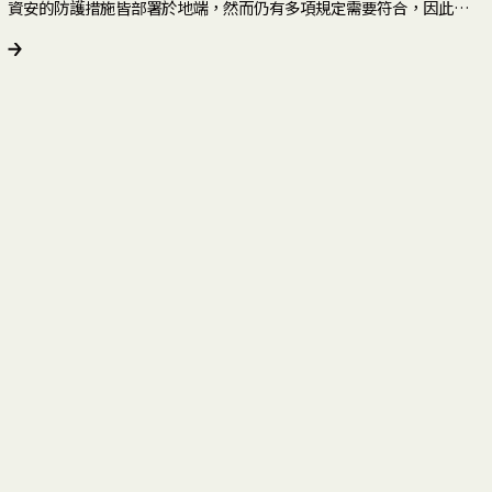
資安的防護措施皆部署於地端，然而仍有多項規定需要符合，因此在
資安健檢後梳理出幾個客戶痛點：