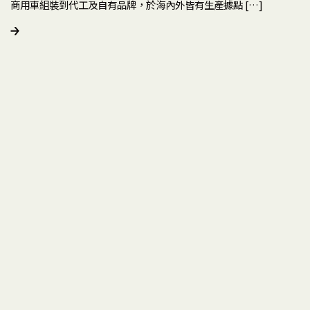
商用車組裝到代工及自有品牌，於海內外皆有生產據點 […]