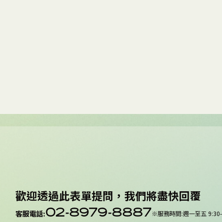
歡
迎
透
過
此
表
單
提
問
，
我
們
將
盡
快
回
覆
02-8979-8887
客服電話
:
※
服務時間
:
週一至五 9:30-