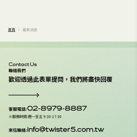
首頁
最新消息
Contact Us
聯絡我們
歡
迎
透
過
此
表
單
提
問
，
我
們
將
盡
快
回
覆
02-8979-8887
客服電話
:
※
服務時間
:
週一至五 9:30-17:30
info@twister5.com.tw
來信聯絡
: