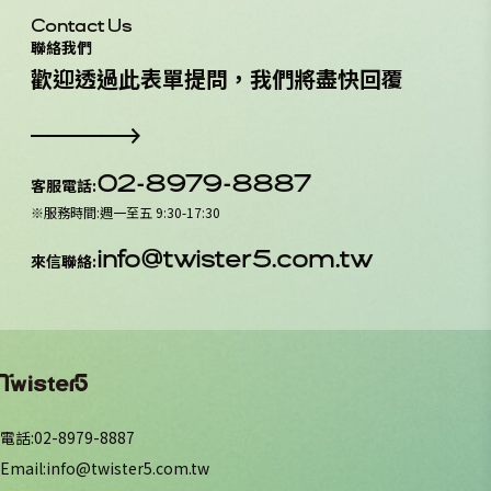
Contact Us
聯絡我們
歡
迎
透
過
此
表
單
提
問
，
我
們
將
盡
快
回
覆
02-8979-8887
客服電話
:
※
服務時間
:
週一至五 9:30-17:30
info@twister5.com.tw
來信聯絡
:
電話
:
02-8979-8887
Email
:
info@twister5.com.tw