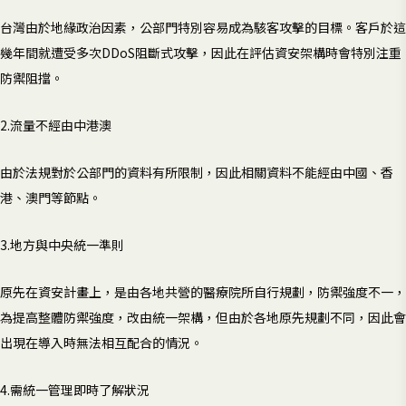
台灣由於地緣政治因素，公部門特別容易成為駭客攻擊的目標。客戶於這
幾年間就遭受多次DDoS阻斷式攻擊，因此在評估資安架構時會特別注重
防禦阻擋。
2.流量不經由中港澳
由於法規對於公部門的資料有所限制，因此相關資料不能經由中國、香
港、澳門等節點。
3.地方與中央統一準則
原先在資安計畫上，是由各地共營的醫療院所自行規劃，防禦強度不一，
為提高整體防禦強度，改由統一架構，但由於各地原先規劃不同，因此會
出現在導入時無法相互配合的情況。
4.需統一管理即時了解狀況