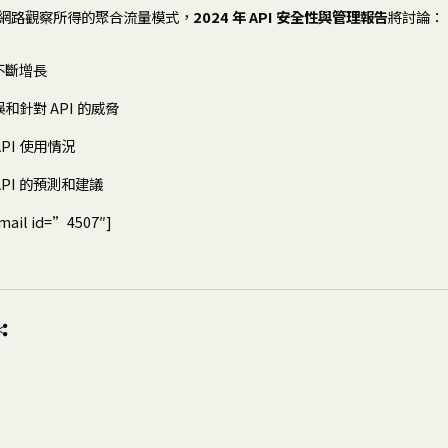
e 全球網路觀察所得的聚合流量模式，
2024 年 API 安全性與管理報告
將討論：
險不斷增長
誤和針對 API 的威脅
PI 使用情況
PI 的預測和建議
mail id=”4507″]