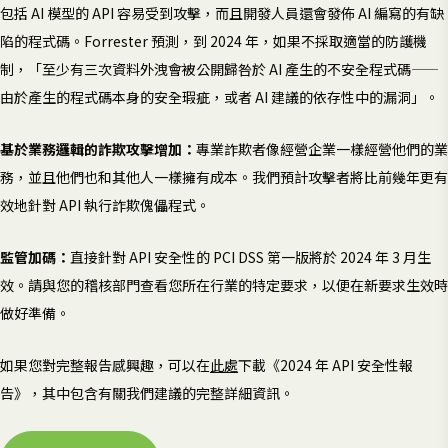
包括 AI 模型的 API 容易受到攻擊，而且開發人員還會發佈 AI 編寫的有缺
陷的程式碼。Forrester 預測，到 2024 年，如果不採取適當的防護機
制，「至少有三次資料外洩會被公開歸咎於 AI 產生的不安全程式碼——
由於產生的程式碼本身的安全瑕疵，或者 AI 建議的依存性中的漏洞」。
基於業務邏輯的詐欺攻擊增加：
專業詐欺者像經營企業一樣經營他們的業
務，並且他們也和其他人一樣擁有成本。我們預計攻擊者將比前幾年更有
效地針對 API 執行詐欺傀儡程式。
監管加碼：
直接針對 API 安全性的 PCI DSS 第一版將於 2024 年 3 月生
效。請與您的稽核部門查看您所在行業的特定要求，以便在新要求生效時
做好準備。
如果您對完整報告感興趣，可以在
此處
下載《2024 年 API 安全性報
告》，其中包含有關我們建議的完整詳細資訊。