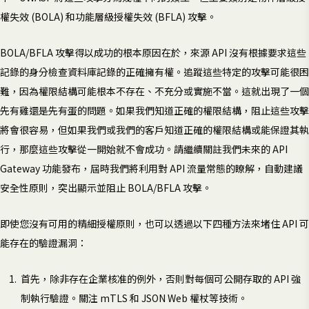
權失效 (BOLA) 和功能層級授權失效 (BFLA) 攻擊。
BOLA/BFLA 攻擊得以成功的根本原因在於，來源 API 沒有根據要求這些
記錄的身分檢查資料庫記錄的正確擁有權。追蹤這些特定的攻擊可能很困
難，因為權限結構可能根本不存在、不充分或實施不當。這就出現了一個
先有雞還是先有蛋的問題。如果我們知道正確的權限結構，阻止這些攻擊
將會很容易，但如果我們或我們的客戶知道正確的權限結構或能保證其執
行，那麼這些攻擊從一開始就不會成功。請繼續關註我們未來的 API
Gateway 功能發布，屆時我們將利用對 API 流量常態的瞭解，自動建議
安全性原則，突出顯示並阻止 BOLA/BFLA 攻擊。
即使您沒有可用的精細授權原則，也可以透過以下四種方法來堵住 API 可
能存在的驗證漏洞：
首先，除非存在企業核准的例外，否則對每個可公開存取的 API 強
制執行驗證。關注 mTLS 和 JSON Web 權杖等技術。