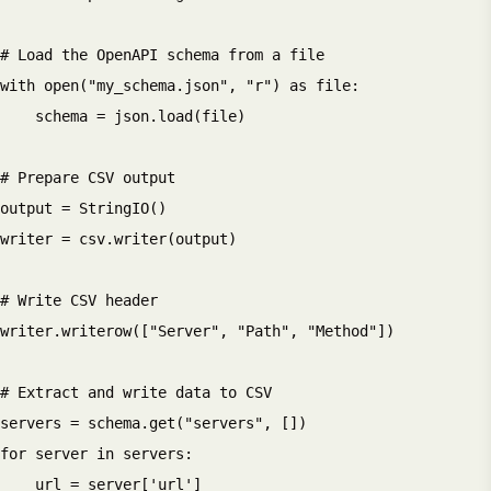
# Load the OpenAPI schema from a file

with open("my_schema.json", "r") as file:

    schema = json.load(file)

# Prepare CSV output

output = StringIO()

writer = csv.writer(output)

# Write CSV header

writer.writerow(["Server", "Path", "Method"])

# Extract and write data to CSV

servers = schema.get("servers", [])

for server in servers:

    url = server['url']
