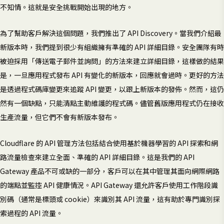
不知情。這就是安全挑戰開始出現的地方。
為了幫助客戶解決這個問題，我們推出了 API Discovery。當我們介紹最
新版本時，我們提到很少有組織擁有準確的 API 詳細目錄。安全團隊有時
被迫採用「傳送電子郵件並詢問」的方法來建立詳細目錄，這樣做的結果
是，一旦應用程式發布 API 有變化的新版本，回應就會過時。更好的方法
是透過程式碼庫變更來追蹤 API 變更，以跟上新版本的發佈。然而，這仍
然有一個缺點，只能清點主動維護的程式碼。儘管舊版應用程式仍在接收
生產流量，但它們不會有新版本發布。
Cloudflare 的 API 管理方法包括結合使用基於機器學習的 API 探索和網
路流量檢查來建立全面、準確的 API 詳細目錄。這是我們的 API
Gateway 產品不可或缺的一部分，客戶可以在其中管理其面向網際網路
的端點並監控 API 健康情況。API Gateway 還允許客戶使用工作階段識
別碼（通常是標頭或 cookie）來識別其 API 流量，這有助於專門識別探
索過程的 API 流量。