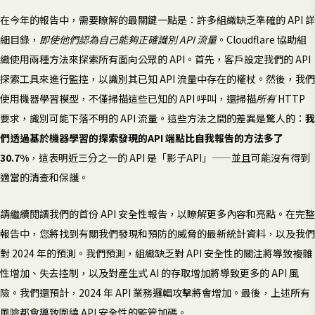
在今年的報告中，需要瞭解的最關鍵一點是：許多組織缺乏準確的 API 詳
細目錄，
即使他們認為自己能夠正確識別 API 流量
。Cloudflare 協助組
織使用兩種方法來探索所有面向公眾的 API。首先，客戶設定我們的 API
探索工具來進行監控，以識別其已知 API 流量中存在的權杖。然後，我們
使用機器學習模型，不僅掃描這些已知的 API 呼叫，還掃描
所有
HTTP
要求，識別可能下落不明的 API 流量。這些方法之間的差異是驚人的：
我
們透過基於機器學習的探索發現的API 端點比自我報告的方法多了
30.7%
，這表明近三分之一的 API 是「影子API」——並且可能沒有得到
適當的清查和保護。
請繼續閱讀我們的首份 API 安全性報告，以瞭解更多內容和亮點。在完整
報告中，您將找到有關我們發現和預防的威脅的最新統計資料，以及我們
對 2024 年的預測。我們預測，組織缺乏對 API 安全性的關注將導致複雜
性增加、失去控制，以及對產生式 AI 的存取增加將導致更多的 API 風
險。我們還預計，2024 年 API 業務邏輯攻擊將會增加。最後，上述所有
風險都會導致圍繞 API 安全性的監管加碼。