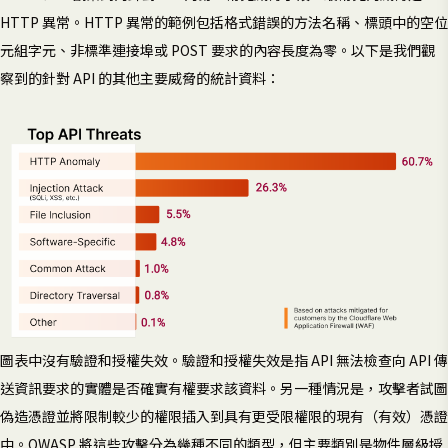
HTTP 異常。HTTP 異常的範例包括格式錯誤的方法名稱、標頭中的空位
元組字元、非標準連接埠或 POST 要求的內容長度為零。以下是我們觀
察到的針對 API 的其他主要威脅的統計資料：
圖表中沒有驗證和授權失效。驗證和授權失效是指 API 無法檢查向 API 傳
送資訊要求的實體是否確實有權要求該資料。另一種情況是，攻擊者試圖
偽造憑證並將限制較少的權限插入到具有更受限權限的現有（有效）憑證
中。OWASP 將這些攻擊分為幾種不同的類型，但主要類別是物件層級授