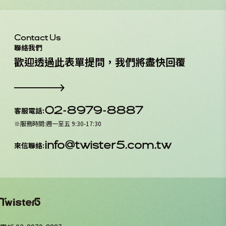
Contact Us
聯絡我們
歡
迎
透
過
此
表
單
提
問
，
我
們
將
盡
快
回
覆
02-8979-8887
客服電話
:
※
服務時間
:
週一至五 9:30-17:30
info@twister5.com.tw
來信聯絡
: