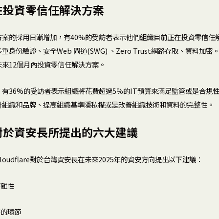
在投資零信任解決方案
方案的採用日漸增加，有40%的受訪者表示他們組織目前正在投資零信任
身份驗證、安全Web 閘道(SWG) 、Zero Trust網路存取、資料加
來12個月內投資零信任解決方案。
有36%的受訪者表示組織將花費超過5％的IT預算來滿足監管或是合規
升組織和品牌、提高組織基準隱私權或是改善組織技術和資料的完整性。
are對於資安長所提出的六大建議
oudflare對於台灣資安長在未來2025年的資安方向提出以下建議：
複雜性
弱的環節