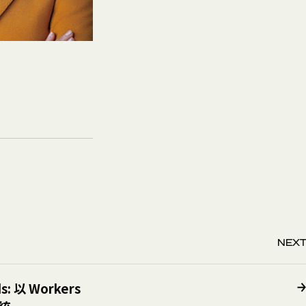
NEXT
ds: 以 Workers