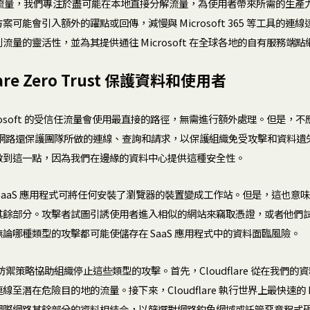
t 365 流量，我們專注於盡可能在本地直接分解流量，為使用者帶來所需的生
能會引入額外的躍點或回傳，減慢與 Microsoft 365 等工具的連線速度。
流量的靈活性，並為其提供通往 Microsoft 在全球各地的自有服務端
lare Zero Trust 保護資料和使用者
crosoft 的受信任流量會使用最直接的路徑，無需進行額外處理。但是，
are 的網路還保護團隊所做的連線、查詢和請求，以保護組織免受攻擊和資料
做到這一點，因為我們在邊緣的資料中心提供這種安全性。
SaaS 應用程式可將任何安裝了瀏覽器的裝置變成工作站。但是，這也意
其餘部分。攻擊者試圖引誘使用者進入相似的網站來竊取憑證，或者他們
論哪種類型的攻擊都可能使儲存在 SaaS 應用程式中的資料面臨風險。
透過深度防禦策略協助組織停止這些類型的攻擊。首先，Cloudflare 從在我們
至潛在危險目的地的流量。接下來，Cloudflare 執行世界上最快速的 
網際網路其餘部分的資料相結合，以篩選對網路釣魚網域或託管惡意程式