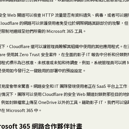
re 的安全 Web 閘道可以檢查 HTTP 流量是否有資料遺失、病毒，或者可
oudflare 的網路可以保護使用者免受位於網際網路其餘部分的攻擊，但 Clou
地連線至他們所需的 Microsoft 365 工具。
下，Cloudflare 還可以讓管理員瞭解其組織中使用的其他應用程式。
lare 使用其 Zero Trust 安全套件，在全面的影子 IT 報告中分析和
式標示為已核准、未核准或未知和待調查，例如，系統管理員可以將 Micros
是使用如今發行之一鍵啟用的部署中的預設設定。
見度會帶來驚喜。網路安全和 IT 團隊發現使用者正在 SaaS 平台上工
況下，團隊可以使用 Cloudflare 的安全 Web 閘道封鎖對那些目
封鎖檔案上傳至 OneDrive 以外的工具。藉助影子 IT，我們可以協助使用 
icrosoft 365 中。
rosoft 365 網路合作夥伴計畫