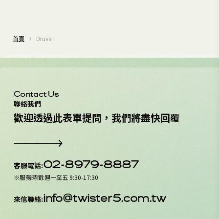
首頁
Druva
Contact Us
聯絡我們
歡
迎
透
過
此
表
單
提
問
，
我
們
將
盡
快
回
覆
02-8979-8887
客服電話
:
※
服務時間
:
週一至五 9:30-17:30
info@twister5.com.tw
來信聯絡
: