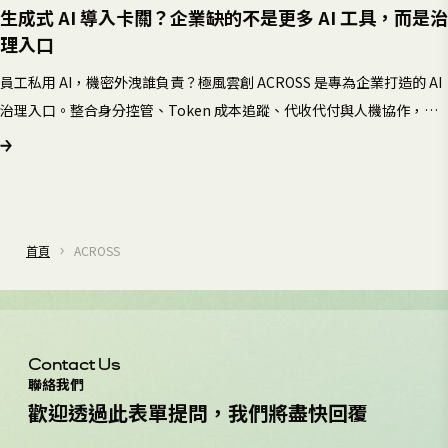
生成式 AI 導入卡關？企業缺的不是更多 AI 工具，而是治
理入口
員工私用 AI，機密外洩誰負責？極風雲創 ACROSS 是專為企業打造的 AI
治理入口。整合身分控管、Token 成本追蹤、代收代付與人機協作，立
刻預約實機 Demo 了解。
首頁
ACROSS
Contact Us
聯絡我們
歡
迎
透
過
此
表
單
提
問
，
我
們
將
盡
快
回
覆