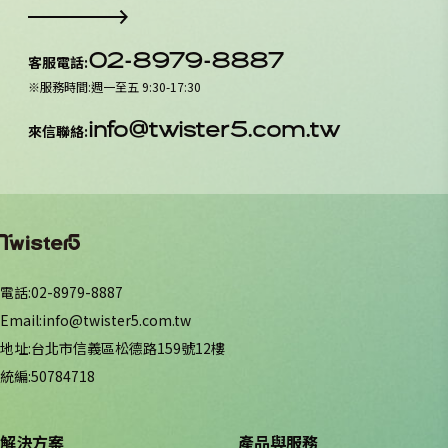
02-8979-8887
客服電話
:
※
服務時間
:
週一至五 9:30-17:30
info@twister5.com.tw
來信聯絡
:
電話
:
02-8979-8887
Email
:
info@twister5.com.tw
地址
:
台北市信義區松德路159號12樓
統編
:
50784718
解決方案
產品與服務