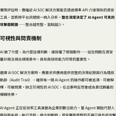
實際評估時，應確認 AI SOC 解決方案能否透過標準 API 介接現有的資安
工具，並將跨平台訊號統一納入分析。
整合深度決定了 AI Agent 可見的
攻擊面範圍
——整合越完整，盲點越少。
可視性與問責機制
AI 做了什麼、為什麼這樣判斷、誰授權了哪個動作——這些問題在資安
審計與法規合規場景中，具有與技術能力同等的重要性。
選擇 AI SOC 解決方案時，應要求供應商提供完整的決策紀錄與行為稽核
軌跡（Audit Trail），確保每一個 AI Agent 的操作都可被追溯、可被解
釋、可被問責。缺乏可視性的 AI SOC，在出事時反而會成為責任歸屬的
模糊地帶。
AI Agent 正在從效率工具演變為企業的數位助力。當 Agent 開始代替人
類存取系統、執行流程、做出判斷時，資安團隊面對的不再只是外部攻擊