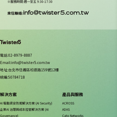
※
服務時間
:
週一至五 9:30-17:30
info@twister5.com.tw
來信聯絡
:
電話
:
02-8979-8887
Email
:
info@twister5.com.tw
地址
:
台北市信義區松德路159號12樓
統編
:
50784718
解決方案
產品與服務
AI 驅動資安防禦解決方案 (AI Security)
ACROSS
企業AI 治理與成本控管解決方案 (AI
ADAS
Governance)
Cato Networks