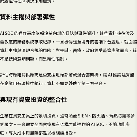
問題值得在採購決策前釐清。
資料主權與部署彈性
AI SOC 的運作高度依賴企業內部的日誌與事件資料。這些資料往往涉及
最敏感的業務系統存取紀錄，一旦被傳送至境外的雲端平台處理，就面臨
資料主權與法規合規的風險。對金融、醫療、政府等受監管產業而言，這
不是技術選項問題，而是硬性限制。
評估時應確認供應商是否支援地端部署或混合雲架構，讓 AI 推論運算能
在企業自有環境中執行，資料不需要外傳至第三方平台。
與現有資安投資的整合性
企業在資安工具上的累積投資，通常涵蓋 SIEM、防火牆、端點防護等多
個層次。一套需要全面替換現有架構才能運作的 AI SOC，不論功能多
強，導入成本與風險都難以被組織接受。