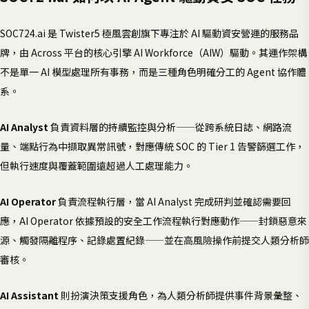
SOC724.ai 是 Twister5 極風雲創旗下專注於 AI 驅動資安營運的服務品
牌，由 Across 平台的核心引擎 AI Workforce（AIW）驅動。其運作架構
不是單一 AI 模型處理所有事務，而是三種角色明確分工的 Agent 協作體
系。
AI Analyst
負責資料層的持續監控與分析——從跨系統日誌、網路流
量、端點行為中擷取異常訊號，對應傳統 SOC 的 Tier 1 告警篩選工作，
但執行速度與覆蓋範圍遠超過人工處理能力。
AI Operator
負責流程執行層，當 AI Analyst 完成研判並確認需要回
應，AI Operator 依據預設的安全工作流程執行對應動作——封鎖惡意來
源、觸發隔離程序、記錄處置紀錄——並在高風險操作前提交人類分析師
審核。
AI Assistant
則扮演決策支援角色，為人類分析師提供事件背景彙整、