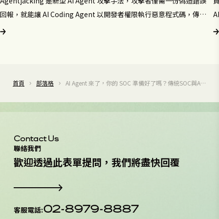
Agentjacking 是新型 AI Agent 攻擊手法，攻擊者僅需一份偽造錯誤
回報，就能讓 AI Coding Agent 以開發者權限執行惡意程式碼，傳統
資安工具全數失效。
首頁
部落格
AI Agent 來了，你的 SOC 準備好了嗎？傳統SOC與AI
SOC差異
Contact Us
聯絡我們
歡
迎
透
過
此
表
單
提
問
，
我
們
將
盡
快
回
覆
02-8979-8887
客服電話
: