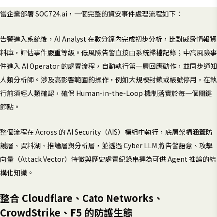
當企業部署 SOC724.ai，一個完整的資安事件處理流程如下：
告警進入系統後，AI Analyst 在數分鐘內完成初步分析，比對威脅情報資
料庫，評估事件嚴重等級。低風險告警直接由系統歸檔記錄；中高風險事
件進入 AI Operator 的處置流程，自動執行第一層回應動作，並同步通知
人類分析師。涉及高影響範圍的操作，例如大規模封鎖或帳號停用，在執
行前須經人類確認，確保 Human-in-the-Loop 機制落實於每一個關鍵
節點。
整個流程在 Across 的 AI Security（AIS）模組中執行，底層架構涵蓋防
護層、資料湖、推論層與分析層，並透過 Cyber LLM 將告警語意、攻擊
向量（Attack Vector）特徵與歷史處置紀錄串連為可供 Agent 推論的結
構化知識。
整合 Cloudflare、Cato Networks、
CrowdStrike、F5 的防護生態