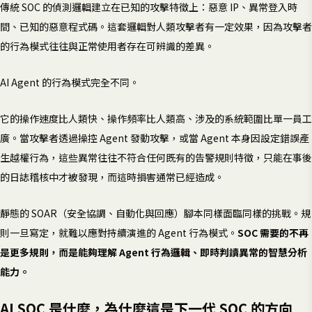
傳統 SOC 的偵測邏輯建立在已知的攻擊特徵上：惡意 IP、異常登入時
間、已知的惡意程式碼。這套邏輯對人類攻擊者有一定效果，因為攻擊者
的行為模式往往與正常使用者存在可辨識的差異。
AI Agent 的行為模式完全不同。
它的操作速度比人類快、操作頻率比人類高、涉及的系統範圍比單一員工
廣。當攻擊者透過操控 Agent 發動攻擊，或當 Agent 本身因設定錯誤產
生越權行為，這些異常往往不符合任何既有的告警規則特徵，只能在事後
的日誌稽核中才被發現，而這時損害通常已經造成。
靜態的 SOAR（安全協調、自動化與回應）腳本同樣面臨同樣的挑戰。規
則一旦寫定，就難以應對持續演進的 Agent 行為模式。
SOC 需要的不再
是更多規則，而是能夠理解 Agent 行為邏輯、即時判讀異常的智慧分析
能力。
AI SOC 是什麼，為什麼這是下一代 SOC 的方向