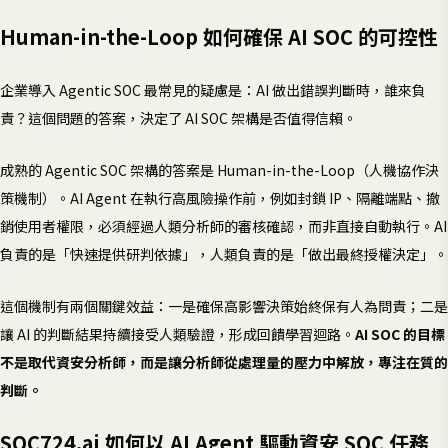
Human-in-the-Loop 如何確保 AI SOC 的可控性
企業導入 Agentic SOC 最常見的疑慮是：AI 做出錯誤判斷時，誰來負
責？這個問題的答案，決定了 AI SOC 架構是否值得信賴。
成熟的 Agentic SOC 架構的答案是 Human-in-the-Loop（人機協作決
策機制）。AI Agent 在執行高風險操作前，例如封鎖 IP、隔離端點、撤
銷使用者權限，必須經過人類分析師的審核確認，而非直接自動執行。AI
負責的是「快速提供研判依據」，人類負責的是「做出最終授權決定」。
這個機制有兩個關鍵效益：一是確保高影響決策始終保有人為問責；二是
讓 AI 的判斷結果持續接受人類驗證，形成回饋學習迴路。
AI SOC 的目標
不是取代資安分析師，而是讓分析師從處理量的壓力中解放，專注在質的
判斷。
SOC724.ai 如何以 AI Agent 驅動資安 SOC 任務