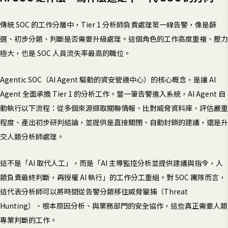
傳統 SOC 的工作分層中，Tier 1 分析師負責處理第一線告警，像是篩
選、初步分類、判斷是否需要升級處理。這個角色的工作高度重複、壓力
極大，也是 SOC 人員流失率最高的職位。
Agentic SOC（AI Agent 驅動的資安營運中心）的核心概念，是讓 AI
Agent 全面承擔 Tier 1 的分析工作。當一筆告警進入系統，AI Agent 自
動執行以下流程：從多個來源擷取關聯情報、比對威脅資料庫、評估嚴重
程度、產出初步研判結論，並提供是直接關閉、自動封鎖的建議，還是升
交人類分析師處理。
這不是「AI 取代人工」，而是「AI 主導監控分析並提供建議與指令，人
類負責最終判斷，再授權 AI 執行」的工作分工重組。對 SOC 團隊而言，
這代表分析師可以將時間從告警分類移往威脅獵捕（Threat
Hunting）、根本原因分析、與業務部門的安全協作，這些真正需要人類
專業判斷的工作。