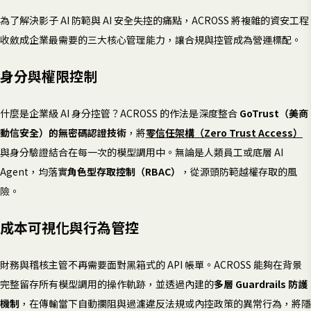
為了解決影子 AI 防範與 AI 安全失控的痛點，ACROSS 將複雜的資安工程
收斂成企業最需要的三大核心管理能力，讓合規與控管成為營運標配。
身分與權限控制
什麼是企業級 AI 身分控管？ACROSS 的作法是深度整合
GoTrust（美商
動信安全）的無密碼認證技術
，將
零信任架構（Zero Trust Access）
與身分驗證結合在每一次的模型調用中。無論是人類員工或底層 AI
Agent，均落實
角色型存取控制（RBAC）
，從源頭防範越權存取的風
險。
成本可視化與行為管控
財務與稽核主管不再需要面對黑箱式的 API 帳單。ACROSS 能夠在背景
完整留存所有模型調用的操作軌跡，並透過內建的
多層 Guardrails 防護
機制
，在傳輸當下自動攔阻與過濾違反法規或內控政策的異常行為，將隱