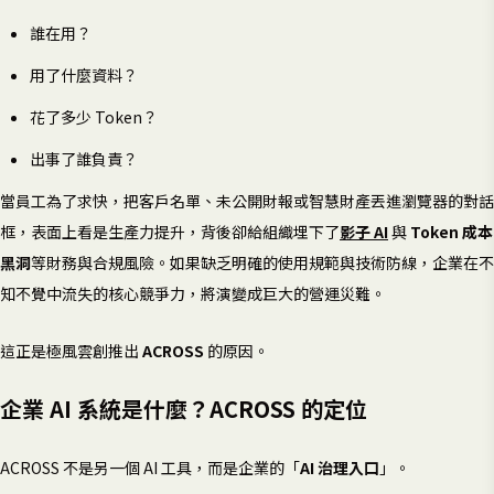
誰在用？
用了什麼資料？
花了多少 Token？
出事了誰負責？
當員工為了求快，把客戶名單、未公開財報或智慧財產丟進瀏覽器的對話
框，表面上看是生產力提升，背後卻給組織埋下了
影子 AI
與
Token 成本
黑洞
等財務與合規風險。如果缺乏明確的使用規範與技術防線，企業在不
知不覺中流失的核心競爭力，將演變成巨大的營運災難。
這正是極風雲創推出
ACROSS
的原因。
企業 AI 系統是什麼？ACROSS 的定位
ACROSS 不是另一個 AI 工具，而是企業的「
AI 治理入口
」。