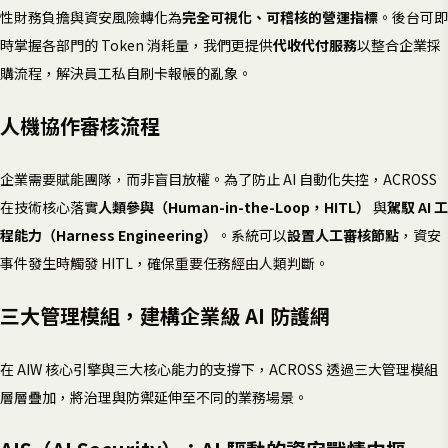
性財務負擔與資安風險轉化為
完全可視化、可稽核的營運指標
。後台可即
時掌握各部門的 Token 消耗量，我們更提供
代收代付服務
以整合企業採
購流程，解決員工私自刷卡報帳的亂象。
人機協作審核流程
企業需要賦能團隊，而非盲目放權。為了防止 AI 自動化失控，ACROSS
在技術核心落實
人類參與（Human-in-the-Loop，HITL）
與
駕馭 AI 工
程能力（Harness Engineering）
。系統可以
設置人工審核節點
，資安
事件發生時觸發 HITL，確保重要任務經由人類判斷。
三大管理模組，建構企業級 AI 防護網
在 AIW 核心引擎與三大核心能力的支撐下，ACROSS 透過三大管理模組
層層疊加，將治理與防禦延伸至不同的業務場景。