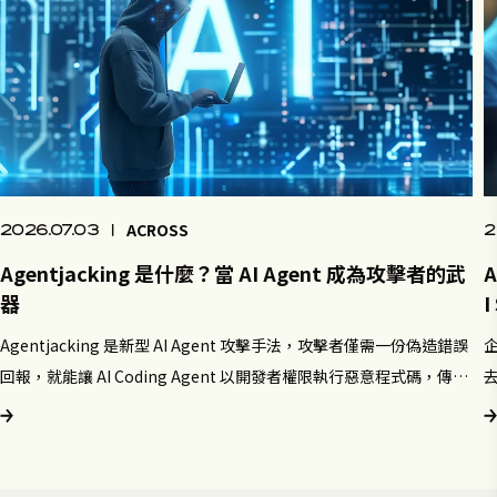
ACROSS
2026.07.03
|
2
Agentjacking 是什麼？當 AI Agent 成為攻擊者的武
器
Agentjacking 是新型 AI Agent 攻擊手法，攻擊者僅需一份偽造錯誤
企
回報，就能讓 AI Coding Agent 以開發者權限執行惡意程式碼，傳統
去
資安工具全數失效。