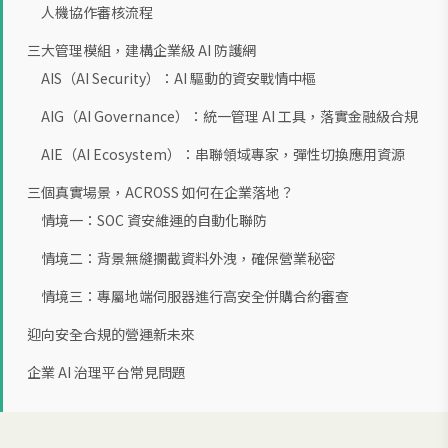
人機協作審核流程
三大管理模組，建構企業級 AI 防護網
AIS（AI Security）：AI 驅動的資安戰情中樞
AIG（AI Governance）：統一管理 AI 工具，落實金融級合規
AIE（AI Ecosystem）：串聯領域專家，彈性切換應用資源
三個真實場景，ACROSS 如何在企業落地？
情境一：SOC 資安維運的自動化聯防
情境二：背景無縫攔截資料外洩，確保營業秘密
情境三：專屬地端伺服器進行高安全併購合約審查
迎向安全合規的營運新未來
企業 AI 治理平台常見問題