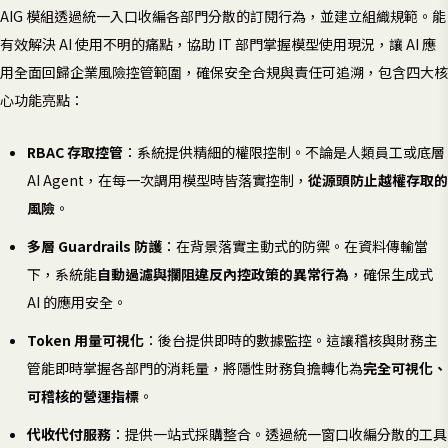
AIG 模組透過統一入口收編各部門分散的訂閱行為，並建立組織規範。能
有效解決 AI 使用不明的痛點，協助 IT 部門掌握模型使用現況，讓 AI 應
用全面回歸企業風險控管範圍，確保安全合規與責任可追溯，包含四大核
心功能亮點：
RBAC 存取控管
：系統提供精細的權限控制。不論是人類員工或底層
AI Agent，在每一次調用模型時皆落實控制，
從源頭防止越權存取的
風險
。
多層 Guardrails 防護
：在背景落實主動式的防禦。在資料傳輸當
下，系統能
自動過濾與攔阻違反內控政策的異常行為
，確保生成式
AI 的應用安全。
Token 用量可視化
：後台提供即時的數據監控。這讓稽核與財務主
管能即時掌握各部門的消耗量，將隱性財務負擔轉化為
完全可視化、
可稽核的營運指標
。
代收代付服務
：提供一站式採購整合。透過統一窗口收編分散的工具