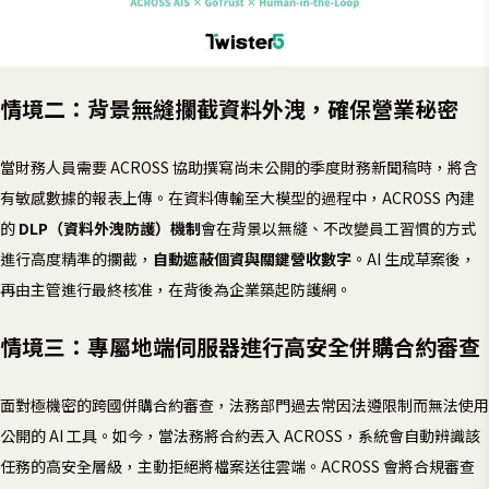
情境二：背景無縫攔截資料外洩，確保營業秘密
當財務人員需要 ACROSS 協助撰寫尚未公開的季度財務新聞稿時，將含
有敏感數據的報表上傳。在資料傳輸至大模型的過程中，ACROSS 內建
的
DLP（資料外洩防護）機制
會在背景以無縫、不改變員工習慣的方式
進行高度精準的攔截，
自動遮蔽個資與關鍵營收數字
。AI 生成草案後，
再由主管進行最終核准，在背後為企業築起防護網。
情境三：專屬地端伺服器進行高安全併購合約審查
面對極機密的跨國併購合約審查，法務部門過去常因法遵限制而無法使用
公開的 AI 工具。如今，當法務將合約丟入 ACROSS，系統會自動辨識該
任務的高安全層級，主動拒絕將檔案送往雲端。ACROSS 會將合規審查