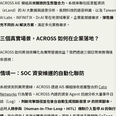
ACROSS AIE 模組具備
開放的生態整合力
。系統串聯包括意藍資訊
（eLand）的 AI 大數據與語意分析、長問科技的語音辨識、以及 Taiwan
AI Labs、INFINITIX、Dr.AI 等在地領域專家。企業能根據需求，
彈性擴
充不同的 AI 解決方案
，滿足多元業務需求。
三個真實場景，ACROSS 如何在企業落地？
ACROSS 如何將技術轉化為實際營運效益？我們透過三個日常商務情境
來透視：
情境一：SOC 資安維運的自動化聯防
系統偵測到異常連線，ACROSS 透過 AIS 模組接收底層整合的
Cato
Networks
行為警告。ACROSS 內建的資安 Agent 迅速分析大量事件日
誌（Log），
判斷攻擊路徑並在後台自動生成阻斷惡意 IP 的防禦腳本
。
此時
人類參與（Human-In-The-Loop，HITL）機制介入暫停 AI 的執行
權
，並向資安人員發出雙重認證請求。資安人員透過手機開啟 GoTrust