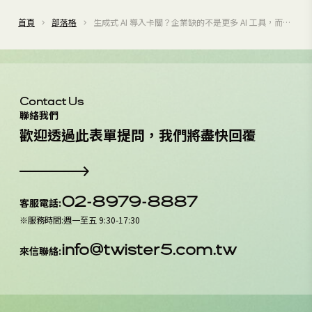
首頁
部落格
生成式 AI 導入卡關？企業缺的不是更多 AI 工具，而是
治理入口
Contact Us
聯絡我們
歡
迎
透
過
此
表
單
提
問
，
我
們
將
盡
快
回
覆
02-8979-8887
客服電話
:
※
服務時間
:
週一至五 9:30-17:30
info@twister5.com.tw
來信聯絡
: